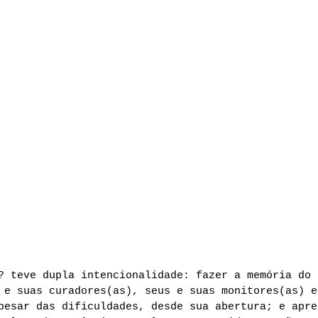
GALERIA
EXPERIMENTAL
sobre
exposições
artistas
? teve dupla intencionalidade: fazer a memória do 
 e suas curadores(as), seus e suas monitores(as) e
pesar das dificuldades, desde sua abertura; e apre