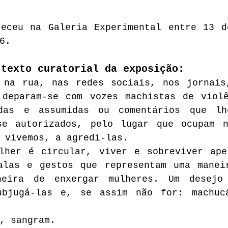
teceu na Galeria Experimental entre 13 d
6.
 texto curatorial da exposição:
 na rua, nas redes sociais, nos jornais
 deparam-se com vozes machistas de violê
das e assumidas ou comentários que lhe
se autorizados, pelo lugar que ocupam n
 vivemos, a agredi-las.
lher é circular, viver e sobreviver ape
alas e gestos que representam uma manei
neira de enxergar mulheres. Um desejo 
ubjugá-las e, se assim não for: machucá
, sangram.