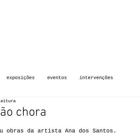
GALERIA
EXPERIMENTAL
sobre
exposições
artistas
exposições
eventos
intervenções
leitura
ão chora
.
u obras da artista Ana dos Santos.