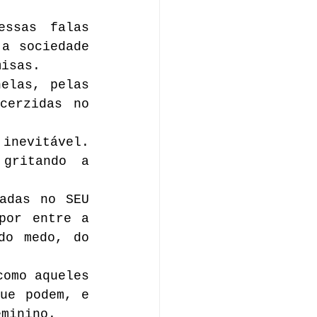
ssas falas 
a sociedade 
misas.
elas, pelas 
erzidas no 
nevitável. 
gritando a 
adas no SEU 
or entre a 
do medo, do 
omo aqueles 
ue podem, e 
eminino.