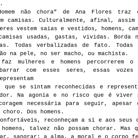
.
Homem não chora” de Ana Flores traz e
m camisas. Culturalmente, afinal, assim 
eres vestem saias e vestidos, homens, ca
camisas usadas, gastas, vividas. Borda n
as. Todas verbalizadas de fato. Todas c
ão na pele, no ser macho, ou machista. 
 faz mulheres e homens percorrerem o i
sbarrar com esses seres, essas vozes 
epresentam
, que se sintam reconhecidas e represent
dor. Na agonia e no risco que é viver p
coragem necessária para seguir, apesar 
 choro. Dos homens.
onfortáveis, reconheçam a si e aos seus c
 homens, talvez não possam chorar. Mas q
ar, sangrar: a alma, a moral e o corpo f